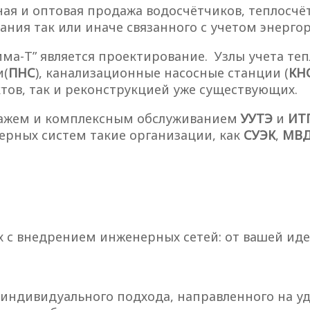
ая и оптовая продажа водосчётчиков, теплосчё
ния так или иначе связанного с учетом энергор
а-Т” является проектирование. Узлы учета теп
и(
ПНС
), канализационные насосные станции (
КН
тов, так и реконструкцией уже существующих.
тажем и комплексным обслуживанием
УУТЭ
и
ИТ
ерных систем такие организации, как
СУЭК
,
МВ
х с внедрением инженерных сетей: от вашей идеи
 индивидуального подхода, направленного на у