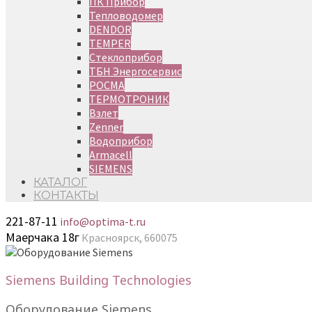
ПК Прибор
Тепловодомер
DENDOR
TEMPER
Стеклоприбор
ТБН Энергосервис
РОСМА
ТЕРМОТРОНИК
Взлет
Zenner
Водоприбор
Armacell
SIEMENS
КАТАЛОГ
КОНТАКТЫ
221-87-11
info@optima-t.ru
Маерчака 18г
Красноярск, 660075
Siemens Building Technologies
Оборудование Siemens