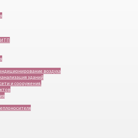
я
 ИТП
я
 кондиционирование воздуха
 канализация зданий
сети и сооружения.
нктов
ия
теплоносителя