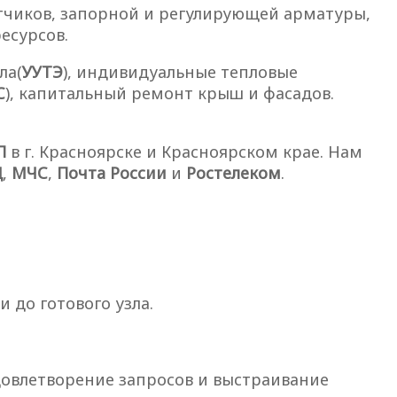
тчиков, запорной и регулирующей арматуры,
есурсов.
ла(
УУТЭ
), индивидуальные тепловые
С
), капитальный ремонт крыш и фасадов.
П
в г. Красноярске и Красноярском крае. Нам
Д
,
МЧС
,
Почта России
и
Ростелеком
.
 до готового узла.
довлетворение запросов и выстраивание